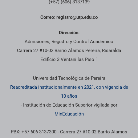
(+57) (606) 3137139
Correo
:
registro@utp.edu.co
Dirección:
Admisiones, Registro y Control Académico
Carrera 27 #10-02 Barrio Álamos Pereira, Risaralda
Edificio 3 Ventanillas Piso 1
Información institucional
Universidad Tecnológica de Pereira
Reacreditada institucionalmente en 2021, con vigencia de
10 años
- Institución de Educación Superior vigilada por
MinEducación
PBX: +57 606 3137300 - Carrera 27 #10-02 Barrio Alamos