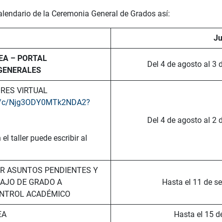
alendario de la Ceremonia General de Grados así:
Ju
EA – PORTAL
Del 4 de agosto al 3
 GENERALES
ORES VIRTUAL
om/c/Njg3ODY0MTk2NDA2?
Del 4 de agosto al 2
l taller puede escribir al
ER ASUNTOS PENDIENTES Y
AJO DE GRADO A
Hasta el 11 de s
ONTROL ACADÉMICO
EA
Hasta el 15 d